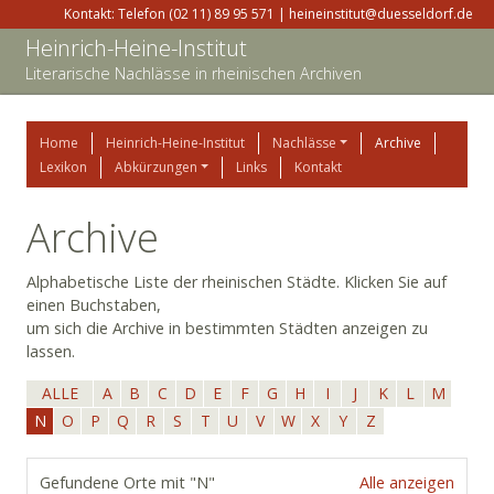
Kontakt: Telefon (02 11) 89 95 571 | heineinstitut@duesseldorf.de
Heinrich-Heine-Institut
Literarische Nachlässe in rheinischen Archiven
Home
Heinrich-Heine-Institut
Nachlässe
Archive
Lexikon
Abkürzungen
Links
Kontakt
Archive
Alphabetische Liste der rheinischen Städte. Klicken Sie auf
einen Buchstaben,
um sich die Archive in bestimmten Städten anzeigen zu
lassen.
ALLE
A
B
C
D
E
F
G
H
I
J
K
L
M
N
O
P
Q
R
S
T
U
V
W
X
Y
Z
Gefundene Orte mit "N"
Alle anzeigen