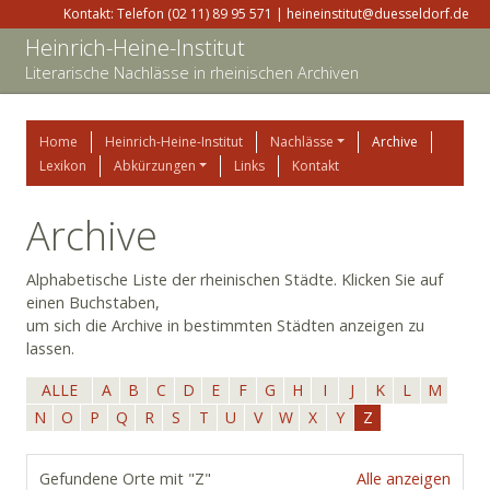
Kontakt: Telefon (02 11) 89 95 571 | heineinstitut@duesseldorf.de
Heinrich-Heine-Institut
Literarische Nachlässe in rheinischen Archiven
Home
Heinrich-Heine-Institut
Nachlässe
Archive
Lexikon
Abkürzungen
Links
Kontakt
Archive
Alphabetische Liste der rheinischen Städte. Klicken Sie auf
einen Buchstaben,
um sich die Archive in bestimmten Städten anzeigen zu
lassen.
ALLE
A
B
C
D
E
F
G
H
I
J
K
L
M
N
O
P
Q
R
S
T
U
V
W
X
Y
Z
Gefundene Orte mit "Z"
Alle anzeigen