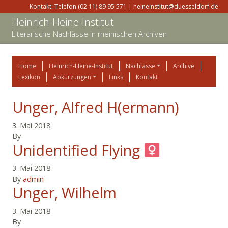
Kontakt: Telefon (02 11) 89 95 571 | heineinstitut@duesseldorf.de
Heinrich-Heine-Institut
Literarische Nachlässe in rheinischen Archiven
Home
Heinrich-Heine-Institut
Nachlässe
Archive
Lexikon
Abkürzungen
Links
Kontakt
Unger, Alfred H(ermann)
3. Mai 2018
By
Unidentified Flying
3. Mai 2018
By
admin
Unger, Wilhelm
3. Mai 2018
By