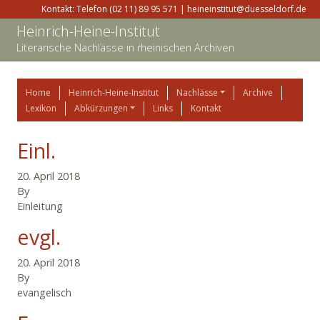
Kontakt: Telefon (02 11) 89 95 571 | heineinstitut@duesseldorf.de
Heinrich-Heine-Institut
Literarische Nachlässe in rheinischen Archiven
Home
Heinrich-Heine-Institut
Nachlässe
Archive
Lexikon
Abkürzungen
Links
Kontakt
Einl.
20. April 2018
By
Einleitung
evgl.
20. April 2018
By
evangelisch