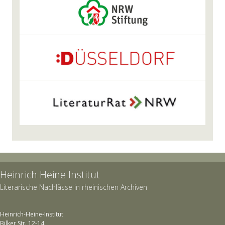
Heinrich Heine Institut
Literarische Nachlässe in rheinischen Archiven
Heinrich-Heine-Institut
Bilker Str. 12-14