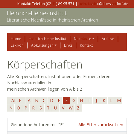
Kontakt: Telefon (02 11) 89 95 571 | heineinstitut@duesseldorf.de
Heinrich-Heine-Institut
Literarische Nachlässe in rheinischen Archiven
Home
Heinrich-Heine-Institut
Nachlässe
Archive
Lexikon
Abkürzungen
Links
Kontakt
Körperschaften
Alle Körperschaften, Instiutionen oder Firmen, deren
Nachlassmaterialien in
rheinischen Archiven liegen von A bis Z.
ALLE
A
B
C
D
E
F
G
H
I
J
K
L
M
N
O
P
R
S
T
U
V
W
Z
Gefundene Autoren mit "F"
Alle Filter zurücksetzen