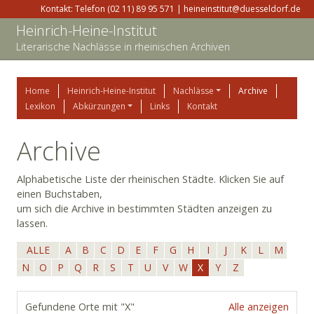
Kontakt: Telefon (02 11) 89 95 571 | heineinstitut@duesseldorf.de
Heinrich-Heine-Institut
Literarische Nachlässe in rheinischen Archiven
Home
Heinrich-Heine-Institut
Nachlässe
Archive
Lexikon
Abkürzungen
Links
Kontakt
Archive
Alphabetische Liste der rheinischen Städte. Klicken Sie auf
einen Buchstaben,
um sich die Archive in bestimmten Städten anzeigen zu
lassen.
ALLE
A
B
C
D
E
F
G
H
I
J
K
L
M
N
O
P
Q
R
S
T
U
V
W
X
Y
Z
Gefundene Orte mit "X"
Alle anzeigen