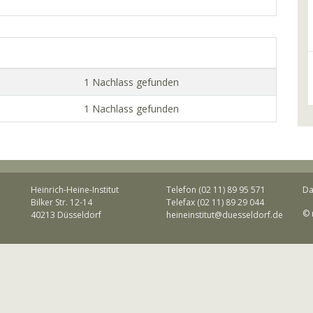
1 Nachlass gefunden
1 Nachlass gefunden
Heinrich-Heine-Institut
Telefon (02 11) 89 95 571
Da
Bilker Str. 12-14
Telefax (02 11) 89 29 044
© 
40213 Düsseldorf
heineinstitut@duesseldorf.de