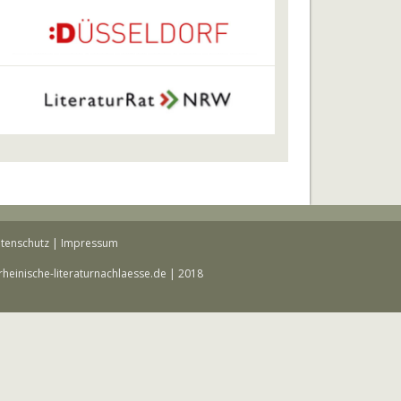
tenschutz
|
Impressum
rheinische-literaturnachlaesse.de | 2018