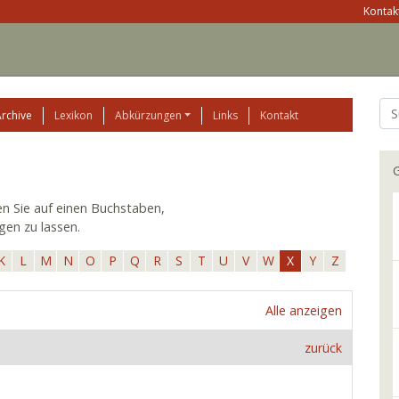
Kontakt
Archive
Lexikon
Abkürzungen
Links
Kontakt
G
ken Sie auf einen Buchstaben,
gen zu lassen.
K
L
M
N
O
P
Q
R
S
T
U
V
W
X
Y
Z
Alle anzeigen
zurück