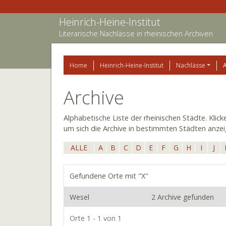
Heinrich-Heine-Institut
Literarische Nachlässe in rheinischen Archiven
Home
Heinrich-Heine-Institut
Nachlässe
Archive
Alphabetische Liste der rheinischen Städte. Klic
um sich die Archive in bestimmten Städten anzei
ALLE
A
B
C
D
E
F
G
H
I
J
Gefundene Orte mit "X"
Wesel
2 Archive gefunden
Orte 1 - 1 von 1