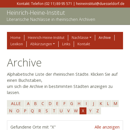
Kontakt: Telefon (02 11) 89 95 571 | heineinstitut@duesseldorf.de
Heinrich-Heine-Institut
Literarische Nachlässe in rheinischen Archiven
Home
Heinrich-Heine-Institut
Nachlässe
Archive
Lexikon
Abkürzungen
Links
Kontakt
Archive
Alphabetische Liste der rheinischen Städte. Klicken Sie auf
einen Buchstaben,
um sich die Archive in bestimmten Städten anzeigen zu
lassen.
ALLE
A
B
C
D
E
F
G
H
I
J
K
L
M
N
O
P
Q
R
S
T
U
V
W
X
Y
Z
Gefundene Orte mit "X"
Alle anzeigen