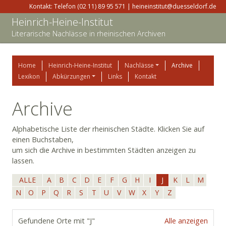
Kontakt: Telefon (02 11) 89 95 571 | heineinstitut@duesseldorf.de
Heinrich-Heine-Institut
Literarische Nachlässe in rheinischen Archiven
Home
Heinrich-Heine-Institut
Nachlässe
Archive
Lexikon
Abkürzungen
Links
Kontakt
Archive
Alphabetische Liste der rheinischen Städte. Klicken Sie auf
einen Buchstaben,
um sich die Archive in bestimmten Städten anzeigen zu
lassen.
ALLE
A
B
C
D
E
F
G
H
I
J
K
L
M
N
O
P
Q
R
S
T
U
V
W
X
Y
Z
Gefundene Orte mit "J"
Alle anzeigen