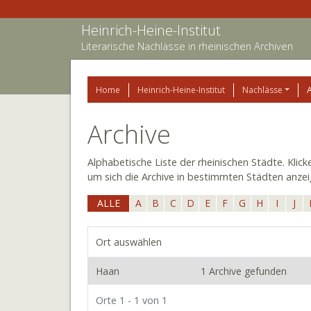
Heinrich-Heine-Institut
Literarische Nachlässe in rheinischen Archiven
Home
Heinrich-Heine-Institut
Nachlässe
Archive
Alphabetische Liste der rheinischen Städte. Klic
um sich die Archive in bestimmten Städten anzei
ALLE
A
B
C
D
E
F
G
H
I
J
Ort auswählen
Haan
1 Archive gefunden
Orte 1 - 1 von 1