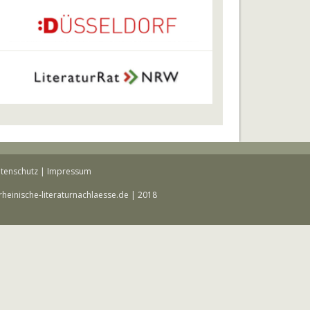
tenschutz
|
Impressum
rheinische-literaturnachlaesse.de | 2018