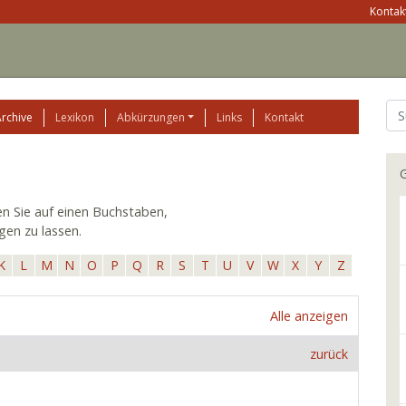
Kontakt
Archive
Lexikon
Abkürzungen
Links
Kontakt
G
ken Sie auf einen Buchstaben,
gen zu lassen.
K
L
M
N
O
P
Q
R
S
T
U
V
W
X
Y
Z
Alle anzeigen
zurück