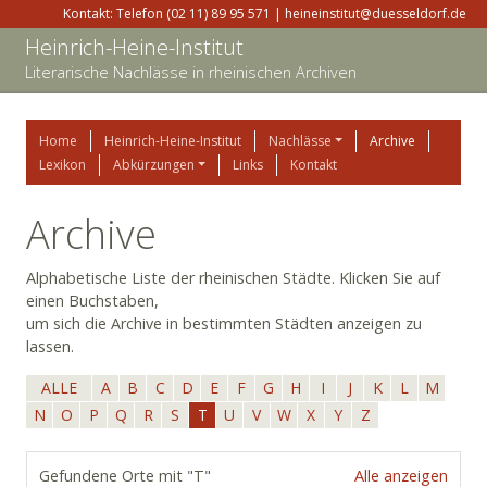
Kontakt: Telefon (02 11) 89 95 571 | heineinstitut@duesseldorf.de
Heinrich-Heine-Institut
Literarische Nachlässe in rheinischen Archiven
Home
Heinrich-Heine-Institut
Nachlässe
Archive
Lexikon
Abkürzungen
Links
Kontakt
Archive
Alphabetische Liste der rheinischen Städte. Klicken Sie auf
einen Buchstaben,
um sich die Archive in bestimmten Städten anzeigen zu
lassen.
ALLE
A
B
C
D
E
F
G
H
I
J
K
L
M
N
O
P
Q
R
S
T
U
V
W
X
Y
Z
Gefundene Orte mit "T"
Alle anzeigen