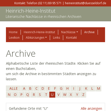
Kontakt: Telefon (02 11) 89 95 571 | heineinstitut@duesseldorf.de
Heinrich-Heine-Institut
Literarische Nachlässe in rheinischen Archiven
Home
Heinrich-Heine-Institut
Nachlässe
Archive
Lexikon
Abkürzungen
Links
Kontakt
Archive
Alphabetische Liste der rheinischen Städte. Klicken Sie auf
einen Buchstaben,
um sich die Archive in bestimmten Städten anzeigen zu
lassen.
ALLE
A
B
C
D
E
F
G
H
I
J
K
L
M
N
O
P
Q
R
S
T
U
V
W
X
Y
Z
Gefundene Orte mit "U"
Alle anzeigen