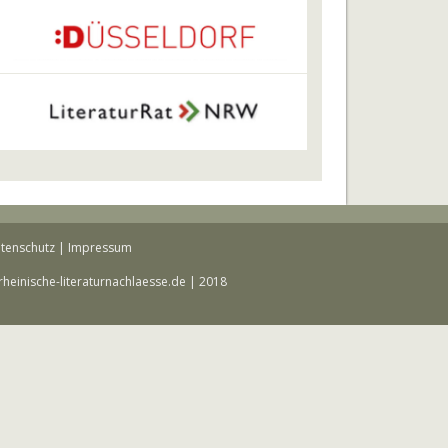
tenschutz
|
Impressum
rheinische-literaturnachlaesse.de | 2018