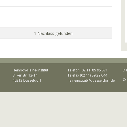
1 Nachlass gefunden
Heinrich-Heine-Institut
Telefon (02 11) 89 95 571
Da
Bilker Str. 12-14
Telefax (02 11) 89 29 044
© 
40213 Düsseldorf
heineinstitut@duesseldorf.de