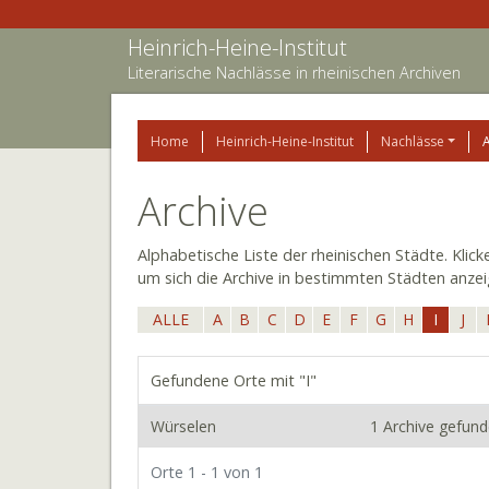
Heinrich-Heine-Institut
Literarische Nachlässe in rheinischen Archiven
Home
Heinrich-Heine-Institut
Nachlässe
Archive
Alphabetische Liste der rheinischen Städte. Klic
um sich die Archive in bestimmten Städten anzei
ALLE
A
B
C
D
E
F
G
H
I
J
Gefundene Orte mit "I"
Würselen
1 Archive gefun
Orte 1 - 1 von 1