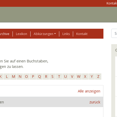
Kontakt
Archive
Lexikon
Abkürzungen
Links
Kontakt
G
ken Sie auf einen Buchstaben,
gen zu lassen.
K
L
M
N
O
P
Q
R
S
T
U
V
W
X
Y
Z
Alle anzeigen
den
zurück