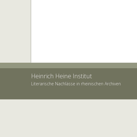
Heinrich Heine Institut
Literarische Nachlässe in rheinischen Archiven