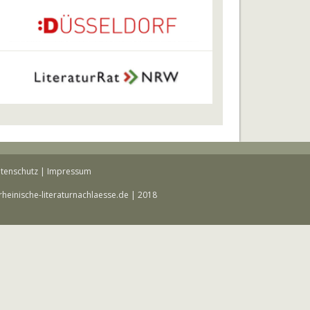
tenschutz
|
Impressum
rheinische-literaturnachlaesse.de | 2018