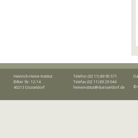
Heinrich-Heine-Institut
Telefon (02 11) 89 95 571
Da
Bilker Str. 12-14
Telefax (02 11) 89 29 044
© 
40213 Düsseldorf
heineinstitut@duesseldorf.de