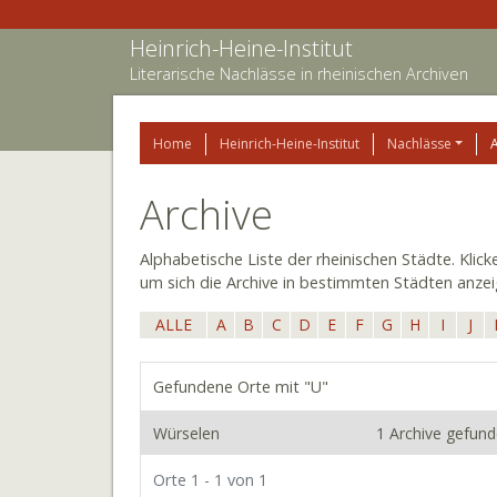
Heinrich-Heine-Institut
Literarische Nachlässe in rheinischen Archiven
Home
Heinrich-Heine-Institut
Nachlässe
Archive
Alphabetische Liste der rheinischen Städte. Klic
um sich die Archive in bestimmten Städten anzei
ALLE
A
B
C
D
E
F
G
H
I
J
Gefundene Orte mit "U"
Würselen
1 Archive gefun
Orte 1 - 1 von 1