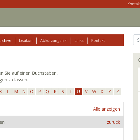
Kontakt
Archive
Lexikon
Abkürzungen
Links
Kontakt
G
ken Sie auf einen Buchstaben,
gen zu lassen.
K
L
M
N
O
P
Q
R
S
T
U
V
W
X
Y
Z
Alle anzeigen
den
zurück