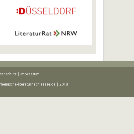
tenschutz
|
Impressum
rheinische-literaturnachlaesse.de | 2018