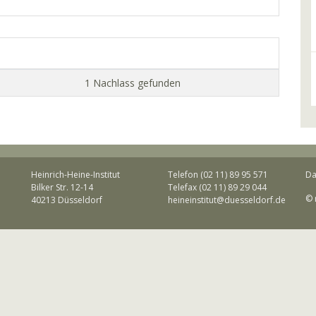
1 Nachlass gefunden
Heinrich-Heine-Institut
Telefon (02 11) 89 95 571
Da
Bilker Str. 12-14
Telefax (02 11) 89 29 044
© 
40213 Düsseldorf
heineinstitut@duesseldorf.de