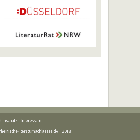
tenschutz
|
Impressum
rheinische-literaturnachlaesse.de | 2018