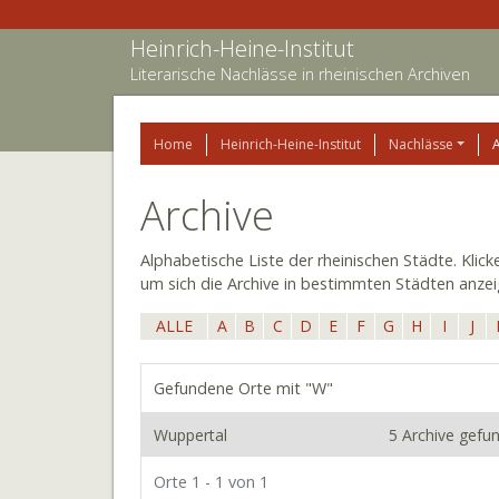
Heinrich-Heine-Institut
Literarische Nachlässe in rheinischen Archiven
Home
Heinrich-Heine-Institut
Nachlässe
Archive
Alphabetische Liste der rheinischen Städte. Klic
um sich die Archive in bestimmten Städten anzei
ALLE
A
B
C
D
E
F
G
H
I
J
Gefundene Orte mit "W"
Wuppertal
5 Archive gefu
Orte 1 - 1 von 1