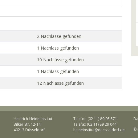
2 Nachlässe gefunden
1 Nachlass gefunden
10 Nachlässe gefunden
1 Nachlass gefunden
12 Nachlässe gefunden
Heinrich-Heine-Institut
Telefon (02 11) 89 95 571
Da
Bilker Str. 12-14
Telefax (02 11) 89 29 044
© 
40213 Düsseldorf
heineinstitut@duesseldorf.de