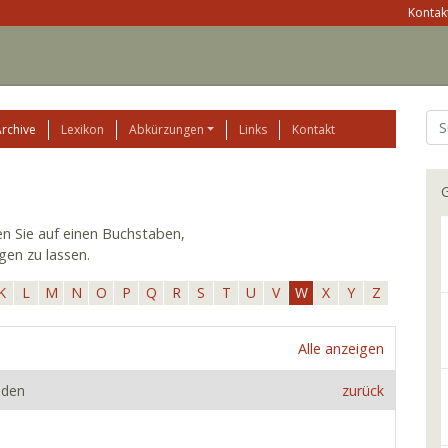
Kontakt
Archive
Lexikon
Abkürzungen
Links
Kontakt
G
ken Sie auf einen Buchstaben,
gen zu lassen.
K
L
M
N
O
P
Q
R
S
T
U
V
W
X
Y
Z
Alle anzeigen
nden
zurück