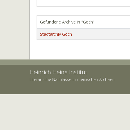
Gefundene Archive in "Goch"
Stadtarchiv Goch
Heinrich Heine Institut
Literarische Nachlässe in rheinischen Archiven