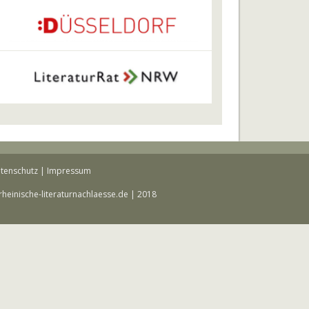
tenschutz
|
Impressum
rheinische-literaturnachlaesse.de | 2018