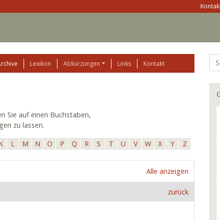
Kontakt
Archive
Lexikon
Abkürzungen
Links
Kontakt
G
ken Sie auf einen Buchstaben,
gen zu lassen.
K
L
M
N
O
P
Q
R
S
T
U
V
W
X
Y
Z
Alle anzeigen
zurück