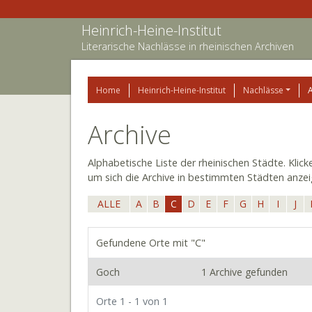
Heinrich-Heine-Institut
Literarische Nachlässe in rheinischen Archiven
Home
Heinrich-Heine-Institut
Nachlässe
Archive
Alphabetische Liste der rheinischen Städte. Klic
um sich die Archive in bestimmten Städten anzei
ALLE
A
B
C
D
E
F
G
H
I
J
Gefundene Orte mit "C"
Goch
1 Archive gefunden
Orte 1 - 1 von 1