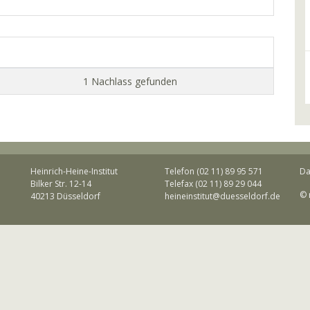
1 Nachlass gefunden
Heinrich-Heine-Institut
Telefon (02 11) 89 95 571
Da
Bilker Str. 12-14
Telefax (02 11) 89 29 044
© 
40213 Düsseldorf
heineinstitut@duesseldorf.de