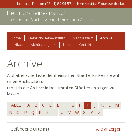
Kontakt: Telefon (02 11) 89 95 571 | heineinstitut@duesseldorf.de
Heinrich-Heine-Institut
Literarische Nachlässe in rheinischen Archiven
Home
Heinrich-Heine-Institut
Nachlässe
Archive
Lexikon
Abkürzungen
Links
Kontakt
Archive
Alphabetische Liste der rheinischen Städte. Klicken Sie auf
einen Buchstaben,
um sich die Archive in bestimmten Städten anzeigen zu
lassen.
ALLE
A
B
C
D
E
F
G
H
I
J
K
L
M
N
O
P
Q
R
S
T
U
V
W
X
Y
Z
Gefundene Orte mit "I"
Alle anzeigen