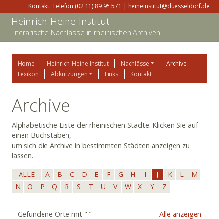
Kontakt: Telefon (02 11) 89 95 571 | heineinstitut@duesseldorf.de
Heinrich-Heine-Institut
Literarische Nachlässe in rheinischen Archiven
Home
Heinrich-Heine-Institut
Nachlässe
Archive
Lexikon
Abkürzungen
Links
Kontakt
Archive
Alphabetische Liste der rheinischen Städte. Klicken Sie auf
einen Buchstaben,
um sich die Archive in bestimmten Städten anzeigen zu
lassen.
ALLE
A
B
C
D
E
F
G
H
I
J
K
L
M
N
O
P
Q
R
S
T
U
V
W
X
Y
Z
Gefundene Orte mit "J"
Alle anzeigen