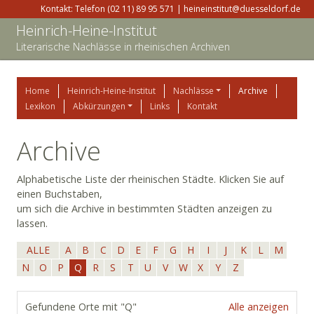
Kontakt: Telefon (02 11) 89 95 571 | heineinstitut@duesseldorf.de
Heinrich-Heine-Institut
Literarische Nachlässe in rheinischen Archiven
Home
Heinrich-Heine-Institut
Nachlässe
Archive
Lexikon
Abkürzungen
Links
Kontakt
Archive
Alphabetische Liste der rheinischen Städte. Klicken Sie auf
einen Buchstaben,
um sich die Archive in bestimmten Städten anzeigen zu
lassen.
ALLE
A
B
C
D
E
F
G
H
I
J
K
L
M
N
O
P
Q
R
S
T
U
V
W
X
Y
Z
Gefundene Orte mit "Q"
Alle anzeigen