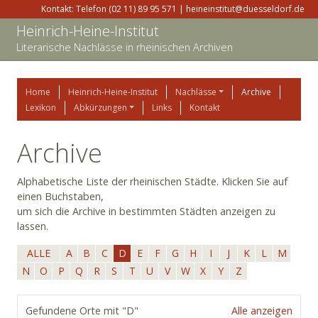
Kontakt: Telefon (02 11) 89 95 571 | heineinstitut@duesseldorf.de
Heinrich-Heine-Institut
Literarische Nachlässe in rheinischen Archiven
Home
Heinrich-Heine-Institut
Nachlässe
Archive
Lexikon
Abkürzungen
Links
Kontakt
Archive
Alphabetische Liste der rheinischen Städte. Klicken Sie auf
einen Buchstaben,
um sich die Archive in bestimmten Städten anzeigen zu
lassen.
ALLE
A
B
C
D
E
F
G
H
I
J
K
L
M
N
O
P
Q
R
S
T
U
V
W
X
Y
Z
Gefundene Orte mit "D"
Alle anzeigen