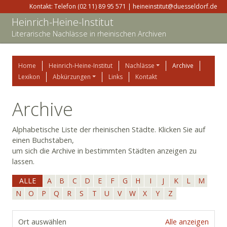
Kontakt: Telefon (02 11) 89 95 571 | heineinstitut@duesseldorf.de
Heinrich-Heine-Institut
Literarische Nachlässe in rheinischen Archiven
Home
Heinrich-Heine-Institut
Nachlässe
Archive
Lexikon
Abkürzungen
Links
Kontakt
Archive
Alphabetische Liste der rheinischen Städte. Klicken Sie auf
einen Buchstaben,
um sich die Archive in bestimmten Städten anzeigen zu
lassen.
ALLE
A
B
C
D
E
F
G
H
I
J
K
L
M
N
O
P
Q
R
S
T
U
V
W
X
Y
Z
Ort auswählen
Alle anzeigen