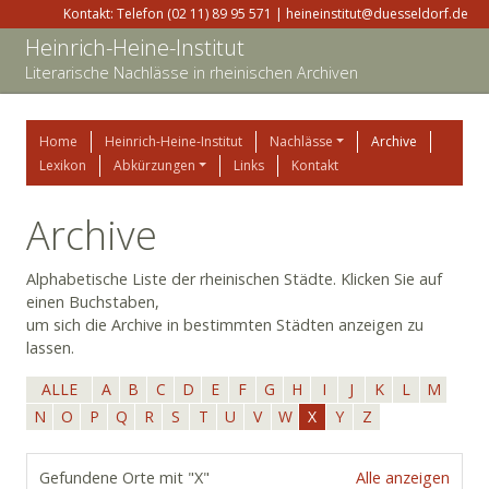
Kontakt: Telefon (02 11) 89 95 571 | heineinstitut@duesseldorf.de
Heinrich-Heine-Institut
Literarische Nachlässe in rheinischen Archiven
Home
Heinrich-Heine-Institut
Nachlässe
Archive
Lexikon
Abkürzungen
Links
Kontakt
Archive
Alphabetische Liste der rheinischen Städte. Klicken Sie auf
einen Buchstaben,
um sich die Archive in bestimmten Städten anzeigen zu
lassen.
ALLE
A
B
C
D
E
F
G
H
I
J
K
L
M
N
O
P
Q
R
S
T
U
V
W
X
Y
Z
Gefundene Orte mit "X"
Alle anzeigen