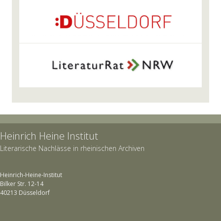
Heinrich Heine Institut
Literarische Nachlässe in rheinischen Archiven
Heinrich-Heine-Institut
Bilker Str. 12-14
40213 Düsseldorf