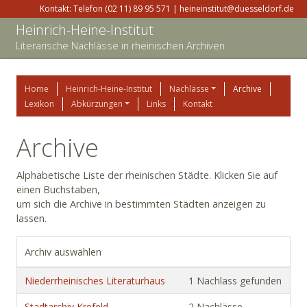
Kontakt: Telefon (02 11) 89 95 571 | heineinstitut@duesseldorf.de
Heinrich-Heine-Institut
Literarische Nachlässe in rheinischen Archiven
Home
Heinrich-Heine-Institut
Nachlässe
Archive
Lexikon
Abkürzungen
Links
Kontakt
Archive
Alphabetische Liste der rheinischen Städte. Klicken Sie auf
einen Buchstaben,
um sich die Archive in bestimmten Städten anzeigen zu
lassen.
Archiv auswählen
Niederrheinisches Literaturhaus
1 Nachlass gefunden
Stadtarchiv Krefeld
2 Nachlässe