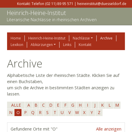
Kontakt: Telefon (02 11) 89 95 571 | heineinstitut@duesseldorf.de
Heinrich-Heine-Institut
Literarische Nachlässe in rheinischen Archiven
Home
Heinrich-Heine-Institut
Nachlässe
Archive
Lexikon
Abkürzungen
Links
Kontakt
Archive
Alphabetische Liste der rheinischen Städte. Klicken Sie auf
einen Buchstaben,
um sich die Archive in bestimmten Städten anzeigen zu
lassen.
ALLE
A
B
C
D
E
F
G
H
I
J
K
L
M
N
O
P
Q
R
S
T
U
V
W
X
Y
Z
Gefundene Orte mit "O"
Alle anzeigen