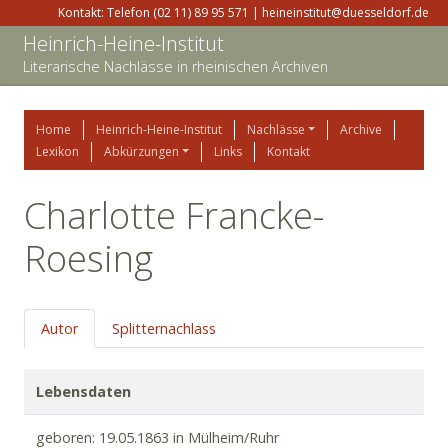
Kontakt: Telefon (02 11) 89 95 571 | heineinstitut@duesseldorf.de
Heinrich-Heine-Institut
Literarische Nachlässe in rheinischen Archiven
Home
Heinrich-Heine-Institut
Nachlässe
Archive
Lexikon
Abkürzungen
Links
Kontakt
Charlotte Francke-
Roesing
Autor
Splitternachlass
Lebensdaten
geboren: 19.05.1863 in Mülheim/Ruhr