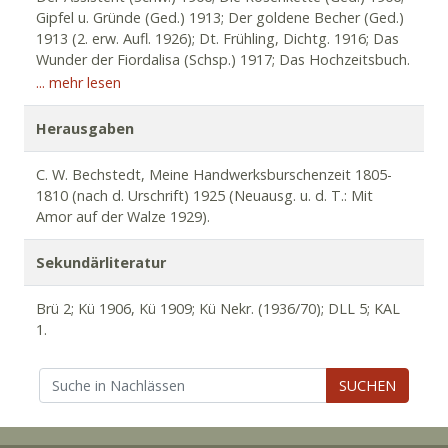
Gipfel u. Gründe (Ged.) 1913; Der goldene Becher (Ged.)
1913 (2. erw. Aufl. 1926); Dt. Frühling, Dichtg. 1916; Das
Wunder der Fiordalisa (Schsp.) 1917; Das Hochzeitsbuch.
Vortragsbücher 1920; Die Schwarmgeister v. Antwerpen
... mehr lesen
(Schsp.) 1921, 2. Aufl. 1923; Weihnachtsged. zum Vortrag
für Kinder 1921; Der heidnische Dackdecker (Schsp.)
Herausgaben
1921; Gr. Kinder-, Vortrags- u. Glückwunsch-Buch etc.
1921; Brun v. Querfurt. Dramat. Bilder 1922; „Ein Kind
C. W. Bechstedt, Meine Handwerksburschenzeit 1805-
ward uns geboren...“ (Ged.) 1923; Die Brandjungfer (Erz.)
1810 (nach d. Urschrift) 1925 (Neuausg. u. d. T.: Mit
1923; Die Linden (Ged. m. J. Schlaf) 1923; Bubi u. d.
Amor auf der Walze 1929).
andern (Nov.) [1927]; Balladen u. Lieder 1934.
Sekundärliteratur
Brü 2; Kü 1906, Kü 1909; Kü Nekr. (1936/70); DLL 5; KAL
1.
SUCHEN