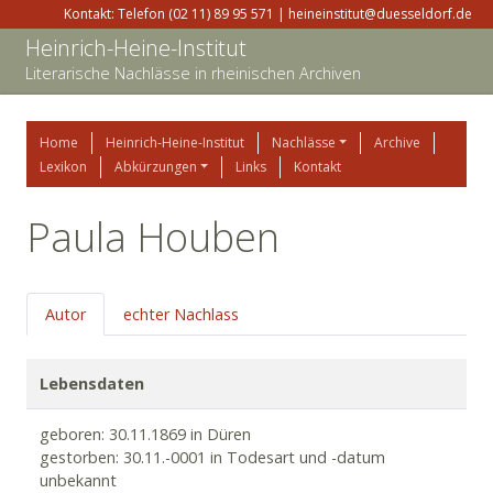
Kontakt: Telefon (02 11) 89 95 571 | heineinstitut@duesseldorf.de
Heinrich-Heine-Institut
Literarische Nachlässe in rheinischen Archiven
Home
Heinrich-Heine-Institut
Nachlässe
Archive
Lexikon
Abkürzungen
Links
Kontakt
Paula Houben
Autor
echter Nachlass
Lebensdaten
geboren: 30.11.1869 in Düren
gestorben: 30.11.-0001 in Todesart und -datum
unbekannt