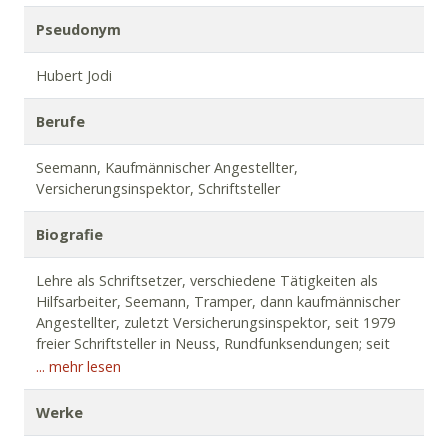
Pseudonym
Hubert Jodi
Berufe
Seemann, Kaufmännischer Angestellter,
Versicherungsinspektor, Schriftsteller
Biografie
Lehre als Schriftsetzer, verschiedene Tätigkeiten als
Hilfsarbeiter, Seemann, Tramper, dann kaufmännischer
Angestellter, zuletzt Versicherungsinspektor, seit 1979
freier Schriftsteller in Neuss, Rundfunksendungen; seit
1971 Mitglied des Verbandes Deutscher Schriftsteller in
... mehr lesen
der IG Druck und Papier, seit 1972 des Autorenkreises
Ruhr-Mark, seit 1973 des Werkkreises Literatur der
Werke
Arbeitswelt; Romane, Novellen, Kurzgeschichten, Stücke