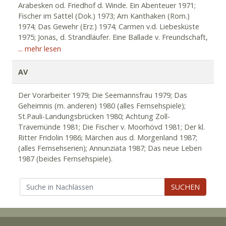
und Fernsehspiele; Auszeichnungen: Arbeitsstipendien
Arabesken od. Friedhof d. Winde. Ein Abenteuer 1971;
des Landes NRW 1973, 1976, 1979 und 1983; 1979
Fischer im Sattel (Dok.) 1973; Am Kanthaken (Rom.)
Literaturpreis Dormagener Federkiel; 1981/82
1974; Das Gewehr (Erz.) 1974; Carmen v.d. Liebesküste
Jahresstipendium des Landes Niedersachsen; 1981 Preis
1975; Jonas, d. Strandläufer. Eine Ballade v. Freundschaft,
der Bundesarbeitsgemeinschaft Hilfe für Behinderte;
Abenteuer u. Tod (Rom.) 1976; Von Beruf Familienvater
... mehr lesen
1984/85 Stipendium des Deutschen Literaturfonds.
(Rom.) 1978; Kilians Zeiten (Rom.) 1981; Die Liebe d. Elfe
(Rom.) 1982; Die Fischer v. Moorhövd (Rom.) 1984;
AV
Amerikanische Fahrt (Erz.) 1986; Flußaufwärts in die
Hügel (Rom.) 1986; Krach auf d. Schweinswurstinsel
Der Vorarbeiter 1979; Die Seemannsfrau 1979; Das
(Rom.) 1986; Cagney ganz cool (Rom.) 1987; Ein kl. Herr
Geheimnis (m. anderen) 1980 (alles Fernsehspiele);
auf Reisen (Kdb.) 1987; Korsen lachen nicht sardonisch
St.Pauli-Landungsbrücken 1980; Achtung Zoll-
1987; Der Panama-Dreh (Rom.) 1987; Sie nannten ihn
Travemünde 1981; Die Fischer v. Moorhövd 1981; Der kl.
Willy 1988.
Ritter Fridolin 1986; Märchen aus d. Morgenland 1987;
(alles Fernsehserien); Annunziata 1987; Das neue Leben
1987 (beides Fernsehspiele).
SUCHEN