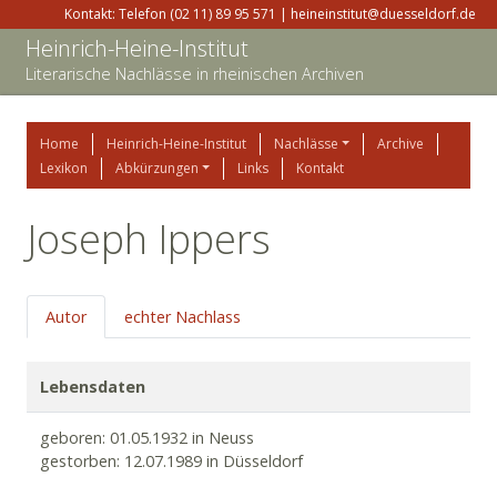
Kontakt: Telefon (02 11) 89 95 571 | heineinstitut@duesseldorf.de
Heinrich-Heine-Institut
Literarische Nachlässe in rheinischen Archiven
Home
Heinrich-Heine-Institut
Nachlässe
Archive
Lexikon
Abkürzungen
Links
Kontakt
Joseph Ippers
Autor
echter Nachlass
Lebensdaten
geboren: 01.05.1932 in Neuss
gestorben: 12.07.1989 in Düsseldorf