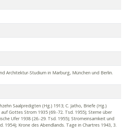
und Architektur-Studium in Marburg, München und Berlin.
echzehn Saalpredigten (Hg.) 1913; C. Jatho, Briefe (Hg.)
 auf Gottes Strom 1935 (69.-72. Tsd. 1955); Sterne über
dische Ufer 1938 (26.-29. Tsd. 1955); Stromeinsamkeit und
. 1954); Krone des Abendlands. Tage in Chartres 1943, 3.
r Stadt 1946; Das Gartengespräch. Ein rheinischer Zyklus