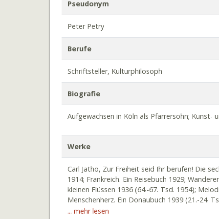
Pseudonym
Peter Petry
Berufe
Schriftsteller, Kulturphilosoph
Biografie
Aufgewachsen in Köln als Pfarrersohn; Kunst- 
Werke
Carl Jatho, Zur Freiheit seid Ihr berufen! Die s
1914; Frankreich. Ein Reisebuch 1929; Wanderer
kleinen Flüssen 1936 (64.-67. Tsd. 1954); Melo
Menschenherz. Ein Donaubuch 1939 (21.-24. Tsd
Aufl. 1946; Urbanität. Über die Wiederkehr eine
... mehr lesen