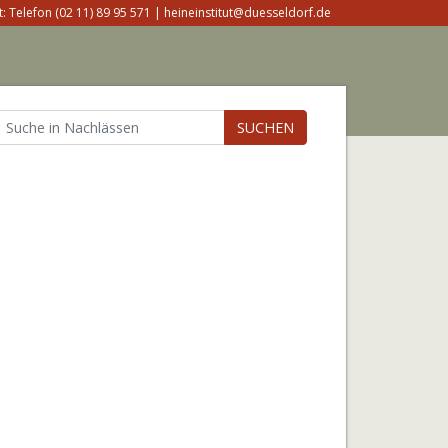
: Telefon (02 11) 89 95 571 | heineinstitut@duesseldorf.de
SUCHEN