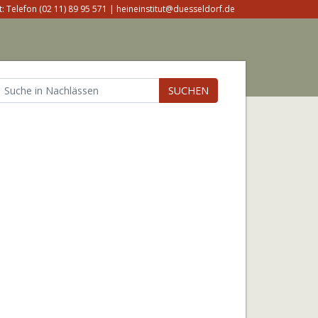
: Telefon (02 11) 89 95 571 | heineinstitut@duesseldorf.de
SUCHEN