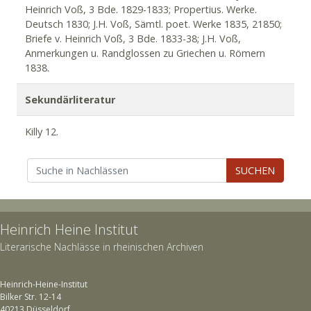
Heinrich Voß, 3 Bde. 1829-1833; Propertius. Werke.
Deutsch 1830; J.H. Voß, Sämtl. poet. Werke 1835, 21850;
Briefe v. Heinrich Voß, 3 Bde. 1833-38; J.H. Voß,
Anmerkungen u. Randglossen zu Griechen u. Römern
1838.
Sekundärliteratur
Killy 12.
SUCHEN
Heinrich Heine Institut
Literarische Nachlässe in rheinischen Archiven
Heinrich-Heine-Institut
Bilker Str. 12-14
40213 Düsseldorf