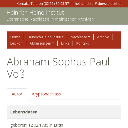
Kontakt: Telefon (02 11) 89 95 571 | heineinstitut@duesseldorf.de
Heinrich-Heine-Institut
Literarische Nachlässe in rheinischen Archiven
Home
Heinrich-Heine-Institut
Nachlässe
Archive
Lexikon
Abkürzungen
Links
Kontakt
Abraham Sophus Paul
Voß
Autor
Kryptonachlass
Lebensdaten
geboren: 12.02.1785 in Eutin