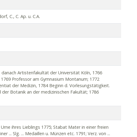
f, C., C. Ap. u. C.A.
nach Artistenfakultät der Universität Köln, 1766
 ab 1769 Professor am Gymnasium Montanum; 1772
ntiat der Medizin, 1784 Beginn d. Vorlesungstätigkeit.
l der Botanik an der medizinischen Fakultät; 1786
hetik an der medizinischen Fakultät, 1788 Dr. med., 1789
r Artistenfakultät; 1793 Rektor der Universität Köln,
mnasium Montanum; 1797 wegen Verweigerung des Eides
ktor und Professor; 1798 nach Auflösung der Universität
le, ab 1805 an der Zentralschule 2. Grades, in der
Urne ihres Lieblings 1775; Stabat Mater in einer freien
ung am 1815 eröffneten Kölnischen Gymnasium; 1818
... Slg. ... Medaillen u. Münzen etc. 1791; Verz. von ...
er Stadt Köln; W. war der wichtigste Anreger des