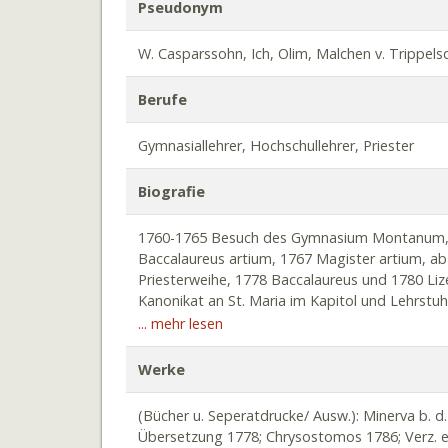
Pseudonym
W. Casparssohn, Ich, Olim, Malchen v. Trippelsdor
Berufe
Gymnasiallehrer, Hochschullehrer, Priester
Biografie
1760-1765 Besuch des Gymnasium Montanum, da
Baccalaureus artium, 1767 Magister artium,
Priesterweihe, 1778 Baccalaureus und 1780 Lize
Kanonikat an St. Maria im Kapitol und Lehrstuh
Professor für Botanik, Naturgeschichte und Äst
... mehr lesen
Ausschluss aus dem Gymnasium Montanum und de
1795 Vergleich und Wiedereintritt in das Gy
Werke
auf die französische Republik Absetzung als Re
Professor an der neu eingerichteten Zentralschu
(Bücher u. Seperatdrucke/ Ausw.): Minerva b. d. 
Preußenzeit Vizedirektor ohne Lehrverpflicht
Übersetzung 1778; Chrysostomos 1786; Verz. einer 
schenkte er seine umfangreichen Sammlungen d