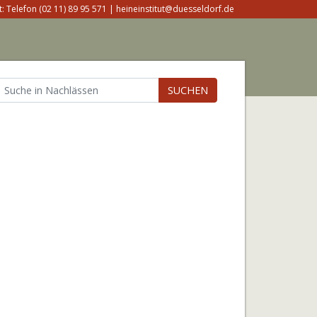
: Telefon (02 11) 89 95 571 | heineinstitut@duesseldorf.de
SUCHEN