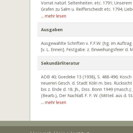
Vorrat natürl. Seltenheiten. etc. 1791; Unserem
literarischen Lebens in Köln um die Jahrhund
Grafen zu Salm u. Reifferscheidt etc. 1794; Lieb
seine Kunstsammlung (Bücher, Graphik, Münzen,
1799; Agrippina, Gemahlin d. Claudius, Stifteri
... mehr lesen
Museen; vornehmlich Herausgeber und Gelegenhe
Geschichts- Kunst u. Sitten. Chronik v. u. f. Kö
einflussreichen literarischen Arbeiten hinterli
1803; Ad... J. Mich. Du-Montium... epistola poe
Ausgaben
verschiedene Auflagen erlebte), u. a. auch eine
Corolla hymnorum sacrorum publice devotioni i
d. „Olympischen Gesellschaft“ (ca. 1806 – ca. 1
Andachtsübungen zu Ehren d. hl. Severinus 1806,
Ausgewählte Schriften v. F.F.W. (hg. im Auftrag
Melaten. Krit. Ausw. unter d. dazu gelieferten I
[v. L. Ennen]. Festgabe. z. Einweihungsfeier d.
zu St. Marien im Capitol im Jahr 1810 verstorbe
verhaßten frz. Administrationen etc 1814; Seiner
Sekundärliteratur
Geburtstag etc. 1814; Beiträge z. Geschichte d.
Stadtgesch.) 1818; außerdem div. weitere Gele
ADB 40; Goedeke 13 (1938), S. 488-496; Kosch 4;
neueren Gesch. d. Stadt Köln m. bes. Rücksicht a
bis z. Ende d. 18. Jh., Diss. Bonn 1949 (masch.); 
(Bearb.), Der Nachlaß F. F. W. (Mitteil. aus d. 
Schriftengesamtverz., S. 361-377.); B.Thierhof
... mehr lesen
Köln 1997; Zw. antiquarischer Gelehrsamkeit u. 
F.F.W. (1748 1824), Ausstellungskat. (A. Bonnema