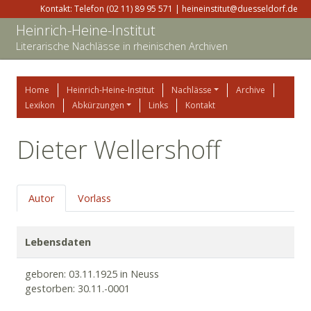
Kontakt: Telefon (02 11) 89 95 571 | heineinstitut@duesseldorf.de
Heinrich-Heine-Institut
Literarische Nachlässe in rheinischen Archiven
Home
Heinrich-Heine-Institut
Nachlässe
Archive
Lexikon
Abkürzungen
Links
Kontakt
Dieter Wellershoff
Autor
Vorlass
Lebensdaten
geboren: 03.11.1925 in Neuss
gestorben: 30.11.-0001