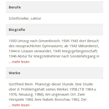
Berufe
Schriftsteller, Lektor
Biografie
1930 Umzug nach Grevenbroich; 1936-1943 dort Besuch
des neusprachlichen Gymnasiums; ab 1943 Militärdienst,
1944 in Litauen verwundet, 1945 Kriegsgefangenschaft;
1946 Abitur für Kriegsteilnehmer nach Sonderlehrgang in
Grevenbroich; 1947-1952 Studium der Germanistik,
... mehr lesen
Psychologie und Kunstgeschichte in Bonn, Promotion
(1952); Heirat mit Maria von Thadden; 1952-1955
Werke
Redakteur bei der „Deutschen Studentenzeitung“; 1955-
1959 freier Schriftsteller; danach bis 1981 Lektor für
Gottfried Benn  Phänotyp dieser Stunde. Eine Studie
Wissenschaft und deutsche Literatur im Verlag
über d. Problemgehalt seines Werkes 1958 (TB 1964 u.
Kiepenheuer & Witsch, Köln; seitdem freier Autor in Köln;
1976, Neuausg. 1986); Am ungenauen Ort: Zwei
Initiator und Mentor der sogenannten „Kölner Schule“ (u.
Hörspiele 1960; Anni Nabels Boxschau 1962; Der
a. Rolf-Dieter Brinkmann, Nicolas Born, Anne Dorn,
Gleichgültige: Versuche über Hemingway, Camus, Benn
... mehr lesen
Günter Steffens); zahlreiche Poetik-Vorlesungen und