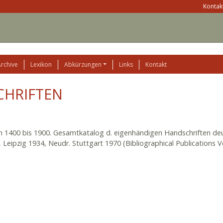
Kontakt
Archive
Lexikon
Abkürzungen
Links
Kontakt
CHRIFTEN
n 1400 bis 1900. Gesamtkatalog d. eigenhändigen Handschriften deut
 Leipzig 1934, Neudr. Stuttgart 1970 (Bibliographical Publications Vol