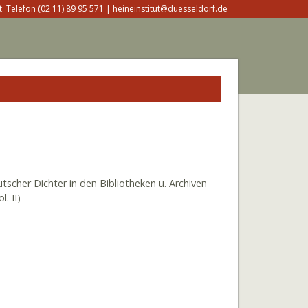
: Telefon (02 11) 89 95 571 | heineinstitut@duesseldorf.de
scher Dichter in den Bibliotheken u. Archiven
. II)