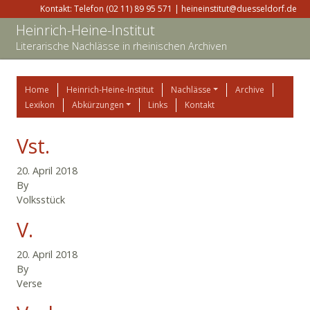
Kontakt: Telefon (02 11) 89 95 571 | heineinstitut@duesseldorf.de
Heinrich-Heine-Institut
Literarische Nachlässe in rheinischen Archiven
Home
Heinrich-Heine-Institut
Nachlässe
Archive
Lexikon
Abkürzungen
Links
Kontakt
Vst.
20. April 2018
By
Volksstück
V.
20. April 2018
By
Verse