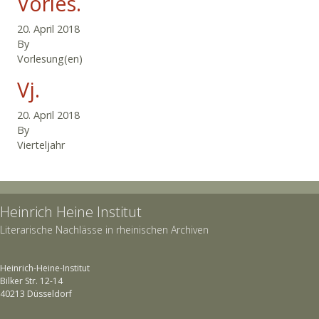
Vorles.
20. April 2018
By
Vorlesung(en)
Vj.
20. April 2018
By
Vierteljahr
Heinrich Heine Institut
Literarische Nachlässe in rheinischen Archiven
Heinrich-Heine-Institut
Bilker Str. 12-14
40213 Düsseldorf