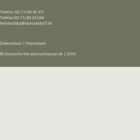
Telefon (02 11) 89 95 571
Telefax (02 11) 89 29 044
heineinstitut@duesseldorf.de
Datenschutz
|
Impressum
© rheinische-literaturnachlaesse.de | 2018