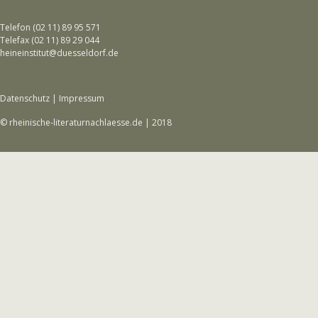
Telefon (02 11) 89 95 571
Telefax (02 11) 89 29 044
heineinstitut@duesseldorf.de
Datenschutz
|
Impressum
© rheinische-literaturnachlaesse.de | 2018