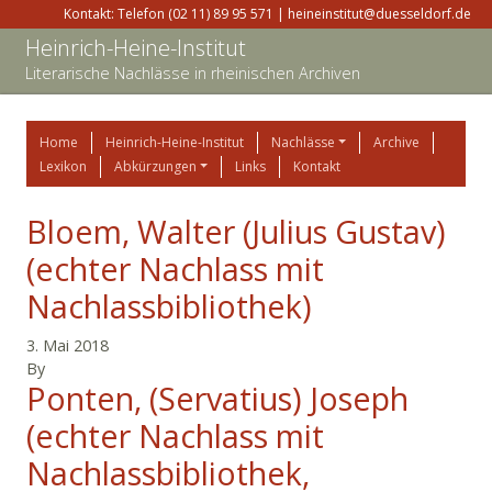
Kontakt: Telefon (02 11) 89 95 571 | heineinstitut@duesseldorf.de
Heinrich-Heine-Institut
Literarische Nachlässe in rheinischen Archiven
Home
Heinrich-Heine-Institut
Nachlässe
Archive
Lexikon
Abkürzungen
Links
Kontakt
Bloem, Walter (Julius Gustav)
(echter Nachlass mit
Nachlassbibliothek)
3. Mai 2018
By
Ponten, (Servatius) Joseph
(echter Nachlass mit
Nachlassbibliothek,