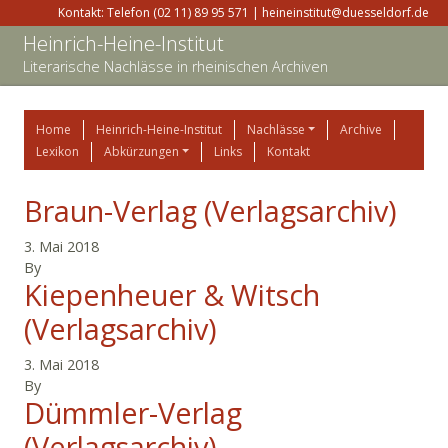
Kontakt: Telefon (02 11) 89 95 571 | heineinstitut@duesseldorf.de
Heinrich-Heine-Institut
Literarische Nachlässe in rheinischen Archiven
Home
Heinrich-Heine-Institut
Nachlässe
Archive
Lexikon
Abkürzungen
Links
Kontakt
Braun-Verlag (Verlagsarchiv)
3. Mai 2018
By
Kiepenheuer & Witsch
(Verlagsarchiv)
3. Mai 2018
By
Dümmler-Verlag
(Verlagsarchiv)