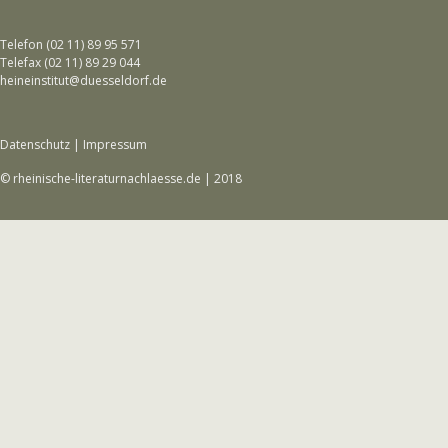
Telefon (02 11) 89 95 571
Telefax (02 11) 89 29 044
heineinstitut@duesseldorf.de
Datenschutz
|
Impressum
© rheinische-literaturnachlaesse.de | 2018