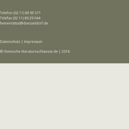
Telefon (02 11) 89 95 571
Telefax (02 11) 89 29 044
heineinstitut@duesseldorf.de
Datenschutz
|
Impressum
© rheinische-literaturnachlaesse.de | 2018