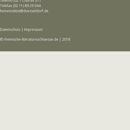
Telefon (02 11) 89 95 571
Telefax (02 11) 89 29 044
heineinstitut@duesseldorf.de
Datenschutz
|
Impressum
© rheinische-literaturnachlaesse.de | 2018