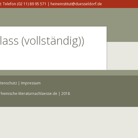
: Telefon (02 11) 89 95 571 | heineinstitut@duesseldorf.de
ass (vollständig))
tenschutz
|
Impressum
rheinische-literaturnachlaesse.de | 2018