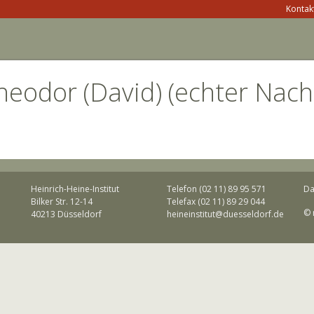
Kontakt
heodor (David) (echter Nachl
Heinrich-Heine-Institut
Telefon (02 11) 89 95 571
Da
Bilker Str. 12-14
Telefax (02 11) 89 29 044
© 
40213 Düsseldorf
heineinstitut@duesseldorf.de