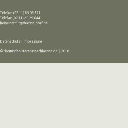
Telefon (02 11) 89 95 571
Telefax (02 11) 89 29 044
heineinstitut@duesseldorf.de
Datenschutz
|
Impressum
© rheinische-literaturnachlaesse.de | 2018