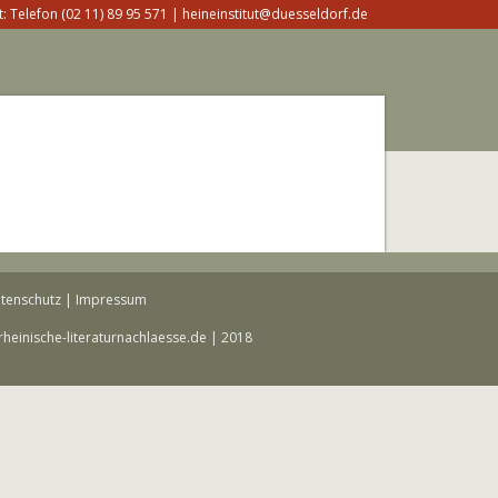
: Telefon (02 11) 89 95 571 | heineinstitut@duesseldorf.de
tenschutz
|
Impressum
rheinische-literaturnachlaesse.de | 2018