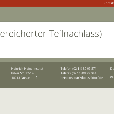
Kontakt
ereicherter Teilnachlass)
Heinrich-Heine-Institut
Telefon (02 11) 89 95 571
Da
Bilker Str. 12-14
Telefax (02 11) 89 29 044
© 
40213 Düsseldorf
heineinstitut@duesseldorf.de