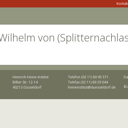
Kontakt
Wilhelm von (Splitternachlas
Heinrich-Heine-Institut
Telefon (02 11) 89 95 571
Da
Bilker Str. 12-14
Telefax (02 11) 89 29 044
© 
40213 Düsseldorf
heineinstitut@duesseldorf.de