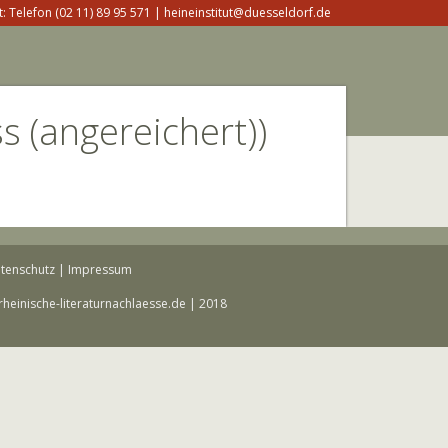
: Telefon (02 11) 89 95 571 | heineinstitut@duesseldorf.de
s (angereichert))
tenschutz
|
Impressum
rheinische-literaturnachlaesse.de | 2018