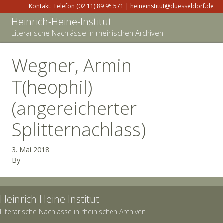
Kontakt: Telefon (02 11) 89 95 571 | heineinstitut@duesseldorf.de
Heinrich-Heine-Institut
Literarische Nachlässe in rheinischen Archiven
Wegner, Armin
T(heophil)
(angereicherter
Splitternachlass)
3. Mai 2018
By
Heinrich Heine Institut
Literarische Nachlässe in rheinischen Archiven