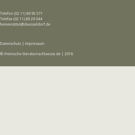
Telefon (02 11) 89 95 571
Telefax (02 11) 89 29 044
heineinstitut@duesseldorf.de
Datenschutz
|
Impressum
© rheinische-literaturnachlaesse.de | 2018