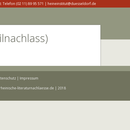
: Telefon (02 11) 89 95 571 | heineinstitut@duesseldorf.de
ilnachlass)
tenschutz
|
Impressum
rheinische-literaturnachlaesse.de | 2018