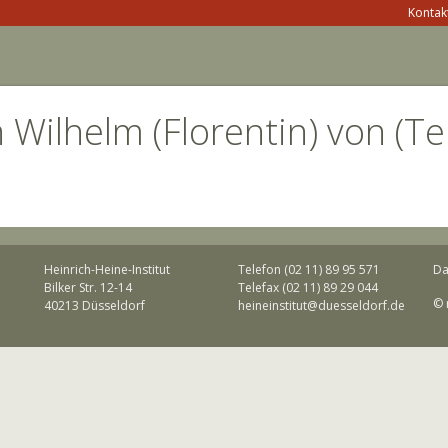
Kontakt
 Wilhelm (Florentin) von (Te
Heinrich-Heine-Institut
Telefon (02 11) 89 95 571
Da
Bilker Str. 12-14
Telefax (02 11) 89 29 044
© 
40213 Düsseldorf
heineinstitut@duesseldorf.de