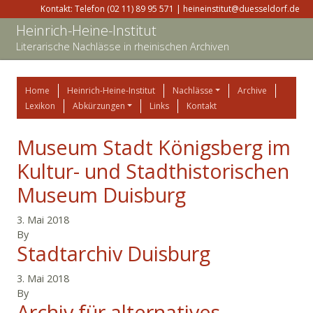
Kontakt: Telefon (02 11) 89 95 571 | heineinstitut@duesseldorf.de
Heinrich-Heine-Institut
Literarische Nachlässe in rheinischen Archiven
Home
Heinrich-Heine-Institut
Nachlässe
Archive
Lexikon
Abkürzungen
Links
Kontakt
Museum Stadt Königsberg im
Kultur- und Stadthistorischen
Museum Duisburg
3. Mai 2018
By
Stadtarchiv Duisburg
3. Mai 2018
By
Archiv für alternatives